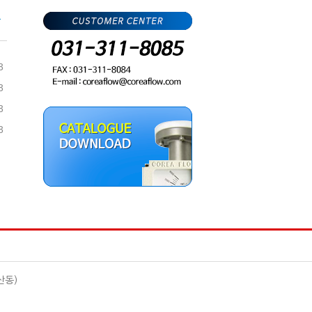
3
3
3
3
산동)